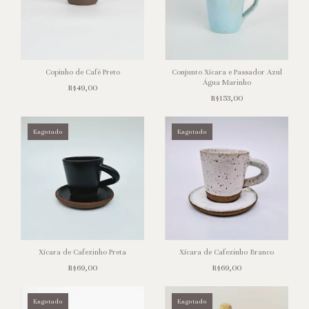
Copinho de Café Preto
Conjunto Xícara e Passador Azul
Água Marinho
R$49,00
R$153,00
Esgotado
Esgotado
Xícara de Cafezinho Preta
Xícara de Cafezinho Branco
R$69,00
R$69,00
Esgotado
Esgotado