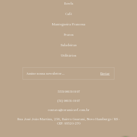
Bowls
Café
Mantegueira Francesa
Pratos
Saladeiras
Utilitários
5551981310197
(51) 98131-0197
contato@ceramicavf.com.br
Rua José João Martins, 256, Bairro Guarani, Novo Hamburgo / RS -
CEP: 93520-270