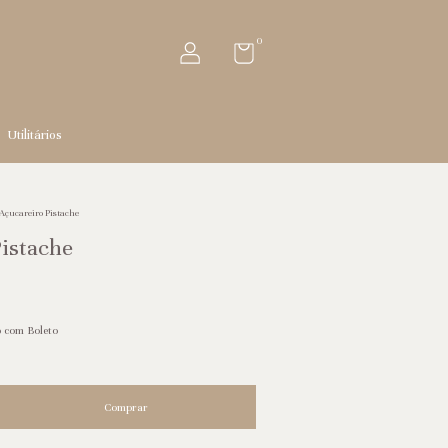
0
Utilitários
Açucareiro Pistache
istache
 com Boleto