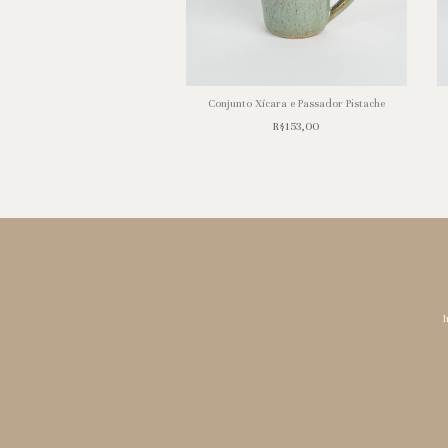
reiro Azul Água Marinho
R$129,00
Conjunto Xícara e Passador Pistache
R$153,00
I