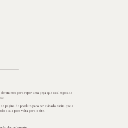
ca de um mês para repor uma peça que está esgotada
sso.
l na página do produto para ser avisado assim que a
o a sua peça volta para o site.
itação do pagamento.