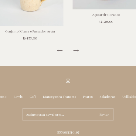
Açucareiro Branco
R$129,00
Conjunto Xícara e Passador Areia
R$153,00
nício
Bowls
Café
Mantegueira Francesa
Pratos
Saladeiras
Utilitári
5551981310197