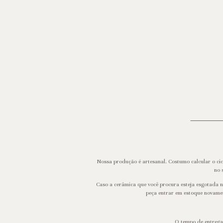
Nossa produção é artesanal. Costumo calcular o ci
no 
Caso a cerâmica que você procura esteja esgotada n
peça entrar em estoque novame
O tempo de entrega 