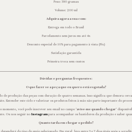
Peso: 390 gramas
Volume: 200 ml
Adquira agora a sua com:
Entrega em todo o Brasil
Parcelamento sem juros em até 4x
Desconto especial de 10% para pagamento à vista (Pix)
Satisfação garantida
Primeira troca sem custos
Dúvidas e perguntas frequentes:
O que fazer se a peça que eu quero está esgotada?
clo de produção das peças com duração de quatro semanas. Isso significa que demora cer
site. Entender este ciclo e valorizar os produtos feitos à mão são parte importante do proce
o momento, você pode inscrever seu email no campo "
avise-me quando chegar
" disponíve
nte. Ou nos seguir no
Instagram
para acompanhar os bastidores da produção e saber quand
Quanto tarda em chegar o pedido?
dependerá do tipo de envio selecionado. Em geral, leva entre 3 e 7 dias úteis após a acred