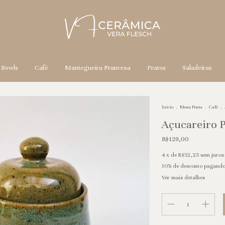
Bowls
Café
Mantegueira Francesa
Pratos
Saladeiras
Início
.
Mesa Posta
.
Café
.
Açucareiro P
R$129,00
4
x de
R$32,25
sem juros
10% de desconto
pagando
Ver mais detalhes