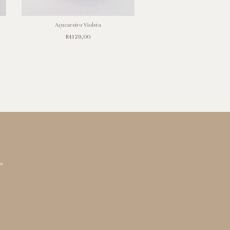
Açucareiro Violeta
R$129,00
Copinho de Café Bra
R$49,00
os